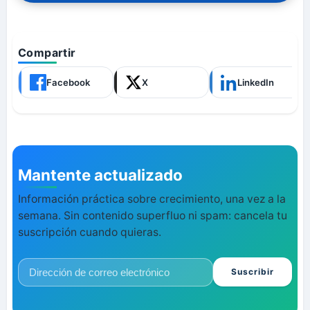
Compartir
Facebook
X
LinkedIn
Mantente actualizado
Información práctica sobre crecimiento, una vez a la
semana. Sin contenido superfluo ni spam: cancela tu
suscripción cuando quieras.
Suscribir